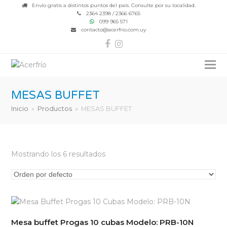
Envío gratis a distintos puntos del país. Consulte por su localidad.
2364 2398 / 2366 6765
099 965 571
contacto@acerfrio.com.uy
Facebook
Instagram
MESAS BUFFET
Inicio
»
Productos
»
MESAS BUFFET
Mostrando los 6 resultados
Mesa buffet Progas 10 cubas Modelo: PRB-10N