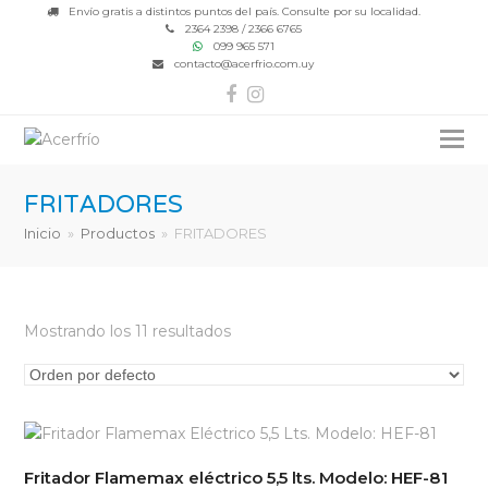
Envío gratis a distintos puntos del país. Consulte por su localidad.
2364 2398 / 2366 6765
099 965 571
contacto@acerfrio.com.uy
Facebook
Instagram
FRITADORES
Inicio
»
Productos
»
FRITADORES
Mostrando los 11 resultados
Fritador Flamemax eléctrico 5,5 lts. Modelo: HEF-81