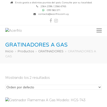
Envío gratis a distintos puntos del país. Consulte por su localidad.
2364 2398 / 2366 6765
099 965 571
contacto@acerfrio.com.uy
Facebook
Instagram
GRATINADORES A GAS
Inicio
»
Productos
»
GRATINADORES
»
GRATINADORES A
GAS
Mostrando los 2 resultados