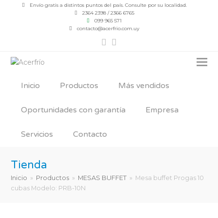
Envío gratis a distintos puntos del país. Consulte por su localidad.
2364 2398 / 2366 6765
099 965 571
contacto@acerfrio.com.uy
Facebook
Instagram
Inicio
Productos
Más vendidos
Oportunidades con garantía
Empresa
Servicios
Contacto
Tienda
Inicio
»
Productos
»
MESAS BUFFET
»
Mesa buffet Progas 10
cubas Modelo: PRB-10N