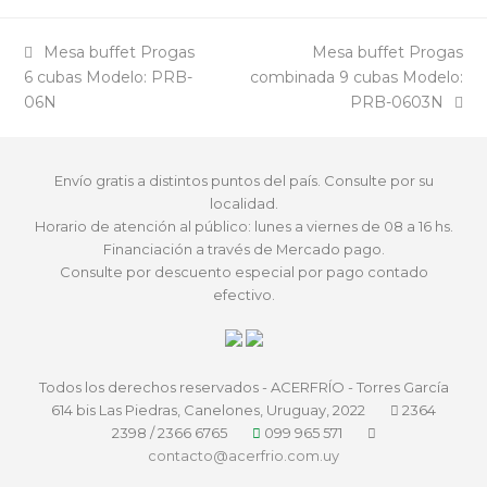
previous
next
Mesa buffet Progas
Mesa buffet Progas
post:
post:
6 cubas Modelo: PRB-
combinada 9 cubas Modelo:
06N
PRB-0603N
Envío gratis a distintos puntos del país. Consulte por su
localidad.
Horario de atención al público: lunes a viernes de 08 a 16 hs.
Financiación a través de Mercado pago.
Consulte por descuento especial por pago contado
efectivo.
Todos los derechos reservados - ACERFRÍO - Torres García
614 bis Las Piedras, Canelones, Uruguay, 2022
2364
2398 / 2366 6765
099 965 571
contacto@acerfrio.com.uy