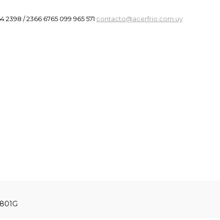
4 2398 / 2366 6765
099 965 571
contacto@acerfrio.com.uy
-801G