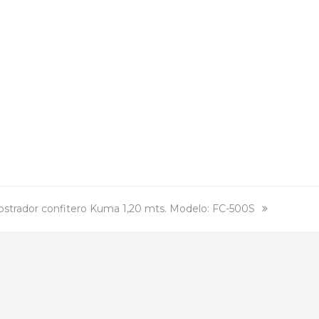
xt
strador confitero Kuma 1,20 mts. Modelo: FC-500S
st: