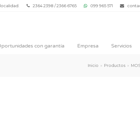
 localidad.
2364 2398 / 2366 6765
099 965 571
conta
portunidades con garantía
Empresa
Servicios
Inicio
»
Productos
»
MOS