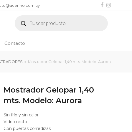
Facebook
Instagr
cto@acerfrio.com.uy
Búsqueda
de
productos
Contacto
TRADORES
»
Mostrador Gelopar 1,40 mts. Modelo: Aurora
Mostrador Gelopar 1,40
mts. Modelo: Aurora
Sin frío y sin calor
Vidrio recto
Con puertas corredizas