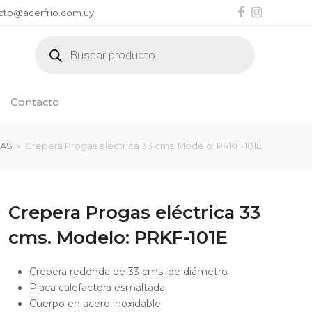
Facebook
Instagr
cto@acerfrio.com.uy
Búsqueda
de
productos
Contacto
RAS
»
Crepera Progas eléctrica 33 cms. Modelo: PRKF-101E
Crepera Progas eléctrica 33
cms. Modelo: PRKF-101E
Crepera redonda de 33 cms. de diámetro
Placa calefactora esmaltada
Cuerpo en acero inoxidable