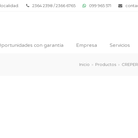
 localidad.
2364 2398 / 2366 6765
099 965 571
conta
portunidades con garantía
Empresa
Servicios
Inicio
»
Productos
»
CREPE